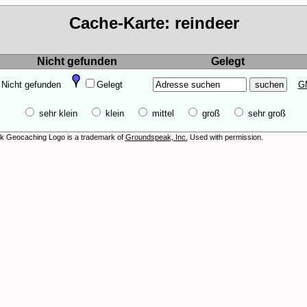
Cache-Karte: reindeer
Nicht gefunden
Gelegt
Nicht gefunden
Gelegt
G
sehr klein
klein
mittel
groß
sehr groß
 Geocaching Logo is a trademark of
Groundspeak, Inc.
Used with permission.