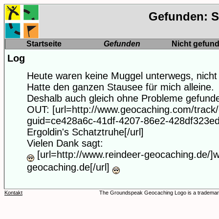
Gefunden: S
Startseite
Gefunden
Nicht gefun
Log
Heute waren keine Muggel unterwegs, nicht e
Hatte den ganzen Stausee für mich alleine.
Deshalb auch gleich ohne Probleme gefund
OUT: [url=http://www.geocaching.com/track/
guid=ce428a6c-41df-4207-86e2-428df323e
Ergoldin's Schatztruhe[/url]
Vielen Dank sagt:
[url=http://www.reindeer-geocaching.de/]
geocaching.de[/url]
Kontakt
The Groundspeak Geocaching Logo is a trademar